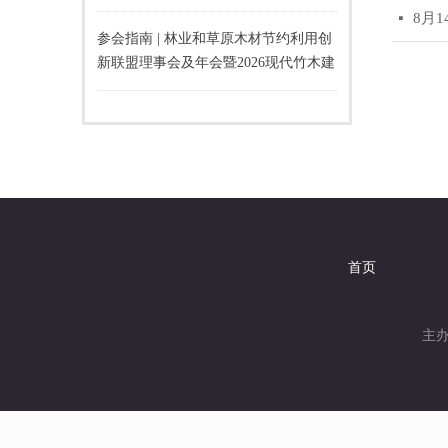
8月
넷
参会指南 | 林业和草原木材节约利用创
新联盟理事会及年会暨2026现代竹木建
材应用推广交流会即将召开！
首页
主办