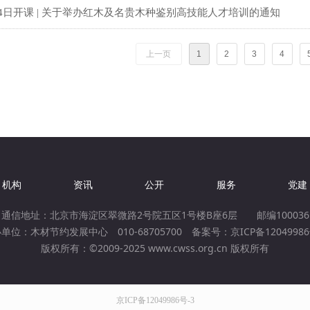
14日开课 | 关于举办红木及名贵木种鉴别高技能人才培训的通知
上一页
1
2
3
4
机构
资讯
公开
服务
党建
通信地址：北京市海淀区翠微路2号院五区1号楼B座6层 邮编100036
单位：木材节约发展中心 010-68705700 备案号：
京ICP备12049986
版权所有：©2009-2025 www.cwss.org.cn 版权所有
京ICP备12049986号-3