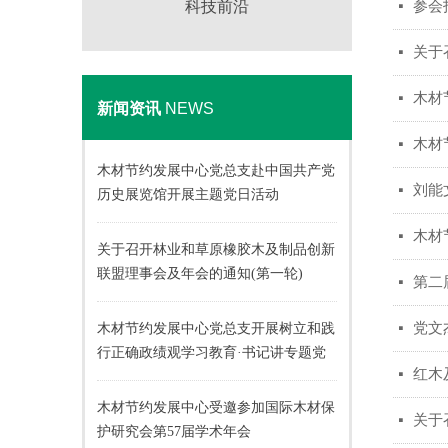
科技前沿
参会
넷
关于
넷
木材
넷
新闻资讯
NEWS
木材
넷
木材节约发展中心党总支赴中国共产党
刘能
넷
历史展览馆开展主题党日活动
木材
넷
关于召开林业和草原橡胶木及制品创新
联盟理事会及年会的通知(第一轮)
第二
넷
党文
木材节约发展中心党总支开展树立和践
넷
行正确政绩观学习教育·书记讲专题党
红木
넷
课活动
木材节约发展中心受邀参加国际木材保
关于
넷
护研究会第57届学术年会