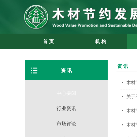
首 页
机 构
资 讯
뀑
资 讯
木材
넷
中心要闻
关于
넷
行业资讯
木材
넷
市场评论
木材
넷