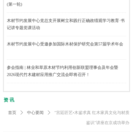
(第一轮)
木材节约发展中心党总支开展树立和践行正确政绩观学习教育·书
记讲专题党课活动
木材节约发展中心受邀参加国际木材保护研究会第57届学术年会
参会指南 | 林业和草原木材节约利用创新联盟理事会及年会暨
2026现代竹木建材应用推广交流会即将召开！
资 讯
首页
ꄲ
中心要闻
ꄲ
“宫廷匠艺•木鉴求真 红木家具文化与材质
鉴识”讲座在京成功举办