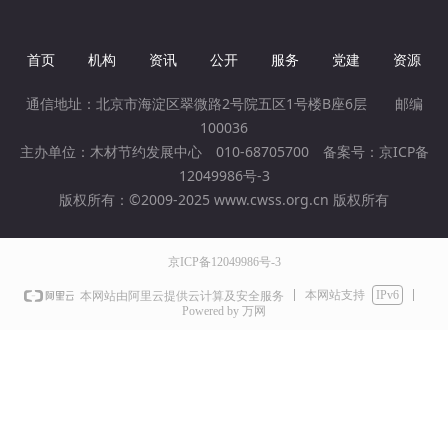
首页
机构
资讯
公开
服务
党建
资源
通信地址：北京市海淀区翠微路2号院五区1号楼B座6层 邮编
100036
主办单位：木材节约发展中心 010-68705700 备案号：
京ICP备
12049986号-3
版权所有：©2009-2025 www.cwss.org.cn 版权所有
京ICP备12049986号-3
本网站支持
IPv6
本网站由阿里云提供云计算及安全服务
Powered by 万网