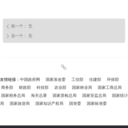
前一个：
无
ꄴ
后一个：
无
ꄲ
ꁓ
友情链接：
中国政府网
国家发改委
工信部
住建部
环保部
商务部
财政部
科技部
农业部
国家林业局
国家工商总局
国家税务总局
海关总署
国家质检总局
国家安监总局
国家统计
局
国家旅游局
国家知识产权局
国资委
国家标准委